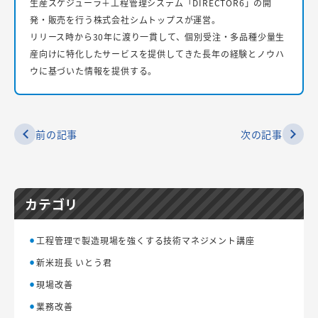
生産スケジューラ＋工程管理システム「DIRECTOR6」の開
発・販売を行う株式会社シムトップスが運営。
リリース時から30年に渡り一貫して、個別受注・多品種少量生
産向けに特化したサービスを提供してきた長年の経験とノウハ
ウに基づいた情報を提供する。
前の記事
次の記事
カテゴリ
工程管理で製造現場を強くする技術マネジメント講座
新米班長 いとう君
現場改善
業務改善