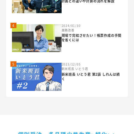
計画との違いや計算の流れを解説
4
2024/01/30
業務改善
現場で完結させたい！帳票作成の手間
を省くには
5
2023/12/05
新米班長 いとう君
新米班長 いとう君 第2話 しれんは続
く