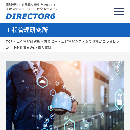
個別受注・多品種少量生産
に特化した
生産スケジューラ＋工程管理システム
工程管理研究所
TOP
>
工程管理研究所
>
業務改善
> 工程管理システムで現場がこう変わっ
た！中小製造業のDX導入事例