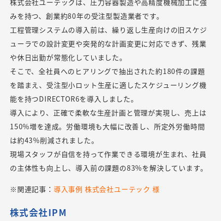
株式会社ユーテックは、圧力容器製造や高精度機械加工に強
みを持つ、創業約80年の受注型製造業者です。
工程管理システムの導入前は、繰り返し生産向けの旧スケジ
ューラでの設計変更や突発的な計画変更に対応できず、残業
や休日出勤が常態化していました。
そこで、全社員へのヒアリングで抽出された約180件の課題
を踏まえ、受注型小ロット生産に適したスケジューリング機
能を持つDIRECTOR6を導入しました。
導入により、正確で柔軟な生産計画と管理が実現し、売上は
150%増を達成。労働環境も大幅に改善し、所定外労働時間
は約43%削減されました。
現場スタッフが自信を持って作業できる環境が生まれ、社員
の主体性も向上し、導入前の課題の83%を解決しています。
※関連記事：
導入事例 株式会社ユーテック 様
株式会社IPM