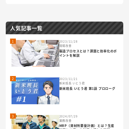
人気記事一覧
1
2023/11/28
現場改善
製造プロセスとは？課題と効率化のポ
イントを解説
2
2023/11/21
新米班長 いとう君
新米班長 いとう君 第1話 プロローグ
3
2024/07/29
業務改善
MRP（資材所要量計画）とは？生産