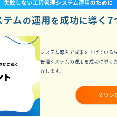
失敗しない工程管理システム運用のために
ステム
運用
成功
導く7
の
を
に
システム導入で成果を上げている
管理システムの運用を成功に導く
介します。
ダウン