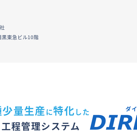
社
新目黒東急ビル10階
種少量生産
特化
に
した
工程管理システム
＋