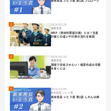
新米班長 いとう君 第1話 プロローグ
3
2024/07/29
業務改善
MRP（資材所要量計画）とは？生産
計画との違いや計算の流れを解説
4
2024/01/30
業務改善
現場で完結させたい！帳票作成の手間
を省くには
5
2023/12/05
新米班長 いとう君
新米班長 いとう君 第2話 しれんは続
く