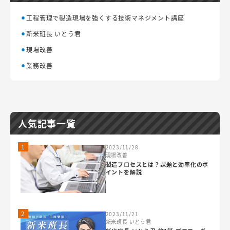
工程管理で製造現場を強くする技術マネジメント講座
新米班長 いとう君
現場改善
業務改善
人気記事一覧
1
2023/11/28
現場改善
製造プロセスとは？課題と効率化のポ
イントを解説
2
2023/11/21
新米班長 いとう君