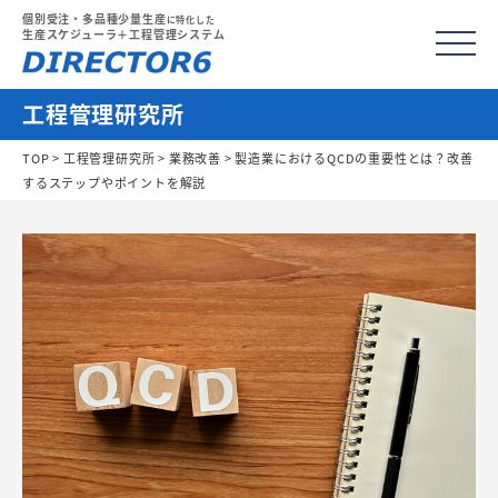
個別受注・多品種少量生産
に特化した
生産スケジューラ＋工程管理システム
工程管理研究所
TOP
>
工程管理研究所
>
業務改善
> 製造業におけるQCDの重要性とは？改善
するステップやポイントを解説