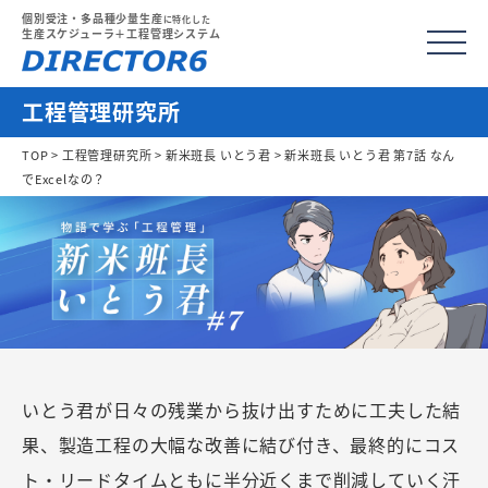
個別受注・多品種少量生産
に特化した
生産スケジューラ＋工程管理システム
工程管理研究所
TOP
>
工程管理研究所
>
新米班長 いとう君
> 新米班長 いとう君 第7話 なん
でExcelなの？
いとう君が日々の残業から抜け出すために工夫した結
果、製造工程の大幅な改善に結び付き、最終的にコス
ト・リードタイムともに半分近くまで削減していく汗