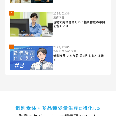
4
2024/01/30
業務改善
現場で完結させたい！帳票作成の手間
を省くには
5
2023/12/05
新米班長 いとう君
新米班長 いとう君 第2話 しれんは続
く
個別受注・多品種少量生産
特化
に
した