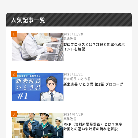
人気記事一覧
1
2023/11/28
現場改善
製造プロセスとは？課題と効率化のポ
イントを解説
2
2023/11/21
新米班長 いとう君
新米班長 いとう君 第1話 プロローグ
3
2024/07/29
業務改善
MRP（資材所要量計画）とは？生産
計画との違いや計算の流れを解説